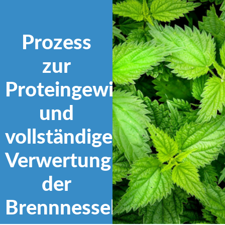
Prozess
zur
Proteingewinnung
und
vollständigen
Verwertung
der
Brennnessel