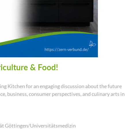
iculture & Food!
ing Kitchen for an engaging discussion about the future
ce, business, consumer perspectives, and culinary arts in
tät Göttingen/Universitätsmedizin