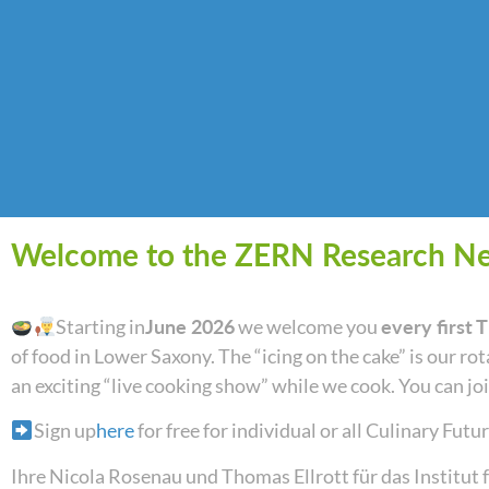
Welcome to the ZERN Research Netw
Starting in
June 2026
we welcome you
every first 
of food in Lower Saxony. The “icing on the cake” is our r
an exciting “live cooking show” while we cook. You can joi
Sign up
here
for free for individual or all Culinary Futu
Ihre Nicola Rosenau und Thomas Ellrott für das Institu