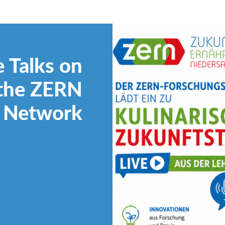
e Talks on
 the ZERN
 Network