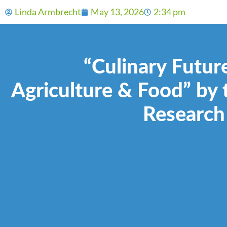
Linda Armbrecht
May 13, 2026
2:34 pm
“Culinary Futur
Agriculture & Food” by
Research