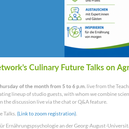
ork’s Culinary Future Talks on Agr
Thursday of the month from 5 to 6 p.m.
live from the Teach
otating lineup of studio guests, with whom we combine scien
n the discussion live via the chat or Q&A feature.
re Talks.
(Link to zoom registration)
.
t für Ernährungspsychologie an der Georg-August-Universi